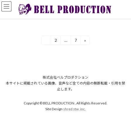
コ
ナ
ン
ビ
テ
ゲ
ン
ー
ツ
シ
へ
ョ
ス
ン
投
1
2
…
7
»
固
固
固
キ
に
定
定
定
稿
ッ
移
ペ
ペ
ペ
プ
動
ー
ー
ー
ナ
ジ
ジ
ジ
ビ
株式会社ベルプロダクション
ゲ
本サイトに掲載されている画像、音声など全ての内容の無断転載・引用を禁
ー
止します。
シ
Copyright © BELL PRODUCTION , All Rights Reserved.
ョ
Site Design
shred stw, inc.
ン