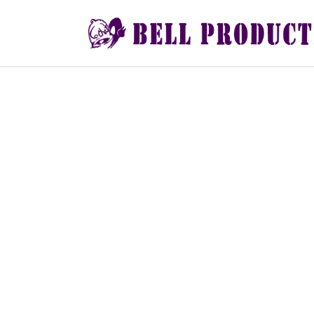
コ
ナ
ン
ビ
テ
ゲ
ン
ー
ツ
シ
へ
ョ
ス
ン
キ
に
投
ッ
移
プ
動
稿
ナ
ビ
ゲ
ー
シ