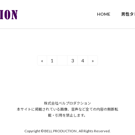
HOME
男性タ
«
1
2
3
4
»
固
固
固
固
定
定
定
定
ペ
ペ
ペ
ペ
ー
ー
ー
ー
ジ
ジ
ジ
ジ
株式会社ベルプロダクション
本サイトに掲載されている画像、音声など全ての内容の無断転
載・引用を禁止します。
Copyright © BELL PRODUCTION , All Rights Reserved.