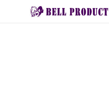
コ
ナ
ン
ビ
テ
ゲ
ン
ー
ツ
シ
へ
ョ
ス
ン
キ
に
ッ
移
プ
動