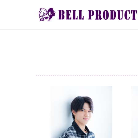
コ
ナ
ン
ビ
テ
ゲ
ン
ー
ツ
シ
へ
ョ
ス
ン
キ
に
ッ
移
プ
動