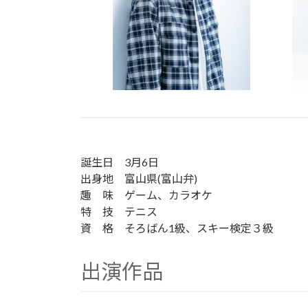
誕生日 3月6日
出身地 富山県(富山弁)
趣 味 ゲーム、カラオケ
特 技 テニス
資 格 そろばん1級、スキー検定３級
出演作品