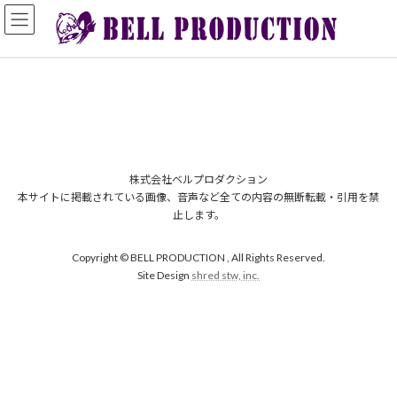
コ
ナ
ン
ビ
テ
ゲ
ン
ー
ツ
シ
へ
ョ
ス
ン
キ
に
ッ
移
プ
動
株式会社ベルプロダクション
本サイトに掲載されている画像、音声など全ての内容の無断転載・引用を禁
止します。
Copyright © BELL PRODUCTION , All Rights Reserved.
Site Design
shred stw, inc.