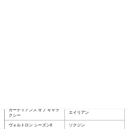
スター・ウォーズ:バッドバ
MRイーンタ
ッチ
オッドボールズ S2
ネアンダー
おしゃべりピーヨ
コアラ・ 騎士
銀のドラゴン ファイアドレ
サルファーブレス
イク
I♥️Arlo
トッツあかちゃんおとどけ
たい
Arlo the Alligator Boy
ヒルダの冒険シーズン２
スワンプマン
（Netflix）
Novelmore “Invincibus”
ダリオ、カフブーム
ガーディアンズ オブ ギャラ
エイリアン
クシー
ヴォルトロン シーズン8
ソクジン