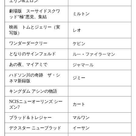
エリン&エロン
劇場版 スーサイドスクワ
ミルトン
ッド“極”悪党、集結
映画 トムとジェリー（実
レオ
写版）
ワンダーダークリー
ケビン
となりのサインフェルド
ルー・ファイラーマン
あの夜、マイアミで
ジャマール
ハドソン川の奇跡 ザ・シ
ジミー
ネマ新録版
キングダム アシンの物語
NCISニューオーリンズ シー
カート
ズン7
ブラッド＆トレジャー
マルワン
デクスター ニューブラッド
イーサン