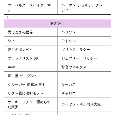
マーベルズ スパイダーマ
ハーマン･シュルツ、グレー
ン
ディ
-->
吹き替え
思うままの世界
ハリソン
Spin
ワトソン
愛しのボンベイ
ダリウス、ラグー
ブラックリスト S9
ジェフリー、リッチー
smile
警官ウィルクス
寄生獣‐ザ・グレイ―
クルーガー 絶滅危惧種
ルーカス
リグ～霧に潜むモノ～
ギャロウ
ザ・キャプチャー歪められ
ローワン・ギル内務大臣
た真実