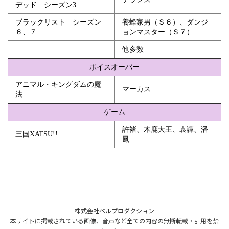
デッド シーズン3
ブラックリスト シーズン
養蜂家男（Ｓ６）、ダンジ
６、７
ョンマスター（Ｓ７）
他多数
ボイスオーバー
アニマル・キングダムの魔
マーカス
法
ゲーム
許褚、木鹿大王、袁譚、潘
三国XATSU!!
鳳
株式会社ベルプロダクション
本サイトに掲載されている画像、音声など全ての内容の無断転載・引用を禁